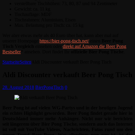
verstellbare Tischhöhen: 73, 80, 87 und 94 Zentimeter
Gewicht: ca. 11 kg
Tischauflage: MDF
Tischrahmen: Aluminium, Eisen
Max. Belastung pro Tisch: ca. 15 kg
Wer aber etwas mehr als 40 Euro über hat, kann aber mal auf
unserer Homepage
https://bier-pong-tisch.net/
einen
Beer Pong
Tisch Vergleich
einsehen oder
direkt auf Amazon die Beer Pong
Bestseller
* ansehen. Dort findet Ihr
offizielle Bier Pong Tische
.
Startseite
Seiten
Aldi Discounter verkauft Beer Pong Tisch
Aldi Discounter verkauft Beer Pong Tisch
28. August 2018
BierPongTisch
0
Beer Pong ist auf vielen WG-Partys und in der heutigen Jugend
ein echtes Highlight geworden. Beer Pong findet gerade hier in
Deutschland immer mehr Anhänger. Nicht nur wir berichten
seit längerem über Bier Pong Tische, sondern auch das Internet
ist voll mit YouTube Videos, Nachrichten, Fotos rund um den
neuen Trend Beer Pong. Was allerdings nun neu ist, ist das