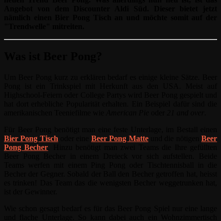
Angebot von dem Discounter Aldi Süd. Dieser bietet jetzt
nämlich einen Bier Pong Tisch an und möchte somit auf der
"Trendwelle" mitreiten.
Was ist Beer Pong?
Um Beer Pong kurz zu erklären bedarf es einige kleine Sätze. Beer
Pong ist ein Trinkspiel mit Herkunft aus den USA. Meist auf
Highschool-Feiern oder College Partys wird Beer Pong gespielt und
hat dort erhebliche Popularität erhalten. Ein Beispiel dafür sind die
amerikanischen Teeniefilme wie
American Pie
oder
21 and over
.
Für Beer Pong benötigt man eine feste Unterlage, im Bestall einen
Bier Pong Tisch
oder eine
Beer Pong Matte
und die nötigen
Beer
Pong Becher
. Hinzu benötigt man zwei Teams die Ihre gefüllten
Beer Pong Becher in einem Dreieck vor sich aufstellen. Beide
Teams werfen mit einem Ping Pong oder Tischtennisball in die
Becher der Gegner. Sobald der Ball den Becher getroffen hat, heisst
es trinken! Das Team das die wenigsten Becher weggetrunken hat,
ist der Gewinner.
Wie schon gesagt bedarf es für das Beer Pong Spiel nur eine lange
und flache Unterlage. So kann dabei auch ein Wohnzimmertisch