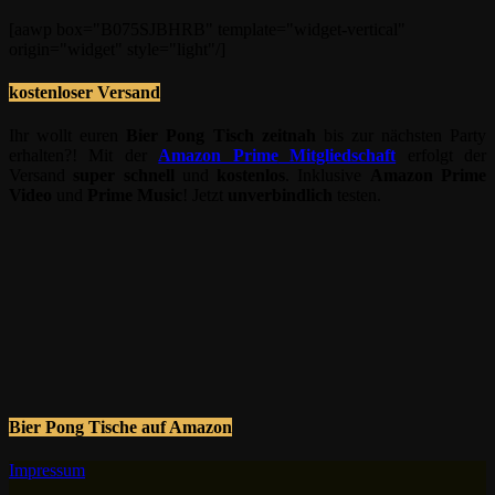
[aawp box="B075SJBHRB" template="widget-vertical"
origin="widget" style="light"/]
kostenloser Versand
Ihr wollt euren
Bier Pong Tisch
zeitnah
bis zur nächsten Party
erhalten?! Mit der
Amazon Prime
Mitgliedschaft
erfolgt der
Versand
super schnell
und
kostenlos
. Inklusive
Amazon Prime
Video
und
Prime Music
! Jetzt
unverbindlich
testen.
Bier Pong Tische auf Amazon
Impressum