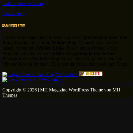
Datenschutzerklärung
Disclaimer
*Affiliate Links
Unsere Homepage dient in erster Linie der
Information über Bier
Pong Tische
und ist
kein Online Shop
. Daher finanzieren wir
unsere Arbeit mit
Affiliate Links
. Durch einen Verkauf dieser
Produkte erhalten wir eine
kleine Vergütung in Form einer
Provision
vom
Partner Shop
. Durch einen Kauf entstehen keine
höheren Kosten für euch. Es gelten die Preise des jeweiligen Shops.
Webkatalog
Copyright © 2026 | MH Magazine WordPress Theme von
MH
Themes