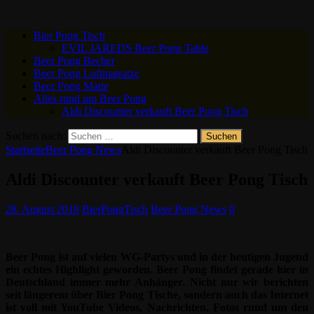
Bier Pong Tisch
EVIL JAREDS Beer Pong Table
Beer Pong Becher
Beer Pong Luftmatratze
Beer Pong Matte
Alles rund um Beer Pong
Aldi Discounter verkauft Beer Pong Tisch
Suchen nach:
Startseite
Beer Pong News
Aldi Discounter verkauft Beer Pong Tisch
Aldi Discounter verkauft Beer Pong Tisch
28. August 2018
BierPongTisch
Beer Pong News
0
Beer Pong ist auf vielen WG-Partys und in der heutigen Jugend
ein echtes Highlight geworden. Beer Pong findet gerade hier in
Deutschland immer mehr Anhänger. Nicht nur wir berichten
seit längerem über Bier Pong Tische, sondern auch das Internet
ist voll mit YouTube Videos, Nachrichten, Fotos rund um den