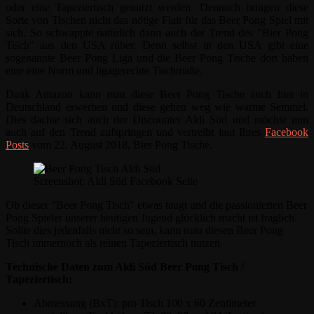
oder eine Tapeziertisch genutzt werden. Dennoch bringen diese
Sorte von Tischen nicht das nötige Flair für das Beer Pong Spiel mit
sich. So schwappte natürlich dann auch der Trend des "Bier Pong
Tisch" aus den USA rüber. Denn selbst in den USA gibt eine
sogenannte Beer Pong Liga und die Beer Pong Tische dort haben
eine eine Norm und ligagerechte Tischmaße.
Dank Amazon kann man diese Beer Pong Tische auch hier in
Deutschland erwerben und diese gehen weg wie warme Semmel.
Dies dachte sich auch der Discounter Aldi Süd und möchte nun
auch auf den Trend aufspringen und vertreibt laut Ihres
Facebook
Posts
vom 22. August 2018, Bier Pong Tische.
Screenshot: Aldi Süd Facebook Seite
Ob dieser "Beer Pong Tisch" etwas taugt und die passionierten Beer
Pong Spieler unserer heutigen Jugend glücklich macht ist fraglich.
Sollte dies jedenfalls nicht so sein, kann man diesen Beer Pong
Tisch immernoch als reinen Tapeziertisch nutzen.
Technische Daten zum Aldi Süd Beer Pong Tisch /
Tapeziertisch:
Abmessung (BxT): pro Tisch 100 x 60 Zentimeter