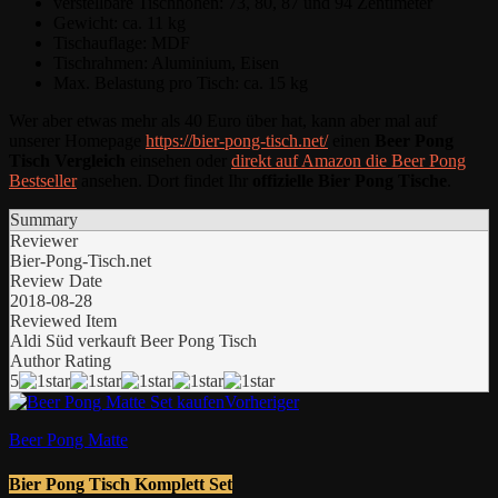
verstellbare Tischhöhen: 73, 80, 87 und 94 Zentimeter
Gewicht: ca. 11 kg
Tischauflage: MDF
Tischrahmen: Aluminium, Eisen
Max. Belastung pro Tisch: ca. 15 kg
Wer aber etwas mehr als 40 Euro über hat, kann aber mal auf
unserer Homepage
https://bier-pong-tisch.net/
einen
Beer Pong
Tisch Vergleich
einsehen oder
direkt auf Amazon die Beer Pong
Bestseller
ansehen. Dort findet Ihr
offizielle Bier Pong Tische
.
Summary
Reviewer
Bier-Pong-Tisch.net
Review Date
2018-08-28
Reviewed Item
Aldi Süd verkauft Beer Pong Tisch
Author Rating
5
Vorheriger
Beer Pong Matte
Bier Pong Tisch Komplett Set