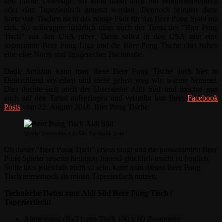
und flache Unterlage. So kann dabei auch ein Wohnzimmertisch
oder eine Tapeziertisch genutzt werden. Dennoch bringen diese
Sorte von Tischen nicht das nötige Flair für das Beer Pong Spiel mit
sich. So schwappte natürlich dann auch der Trend des "Bier Pong
Tisch" aus den USA rüber. Denn selbst in den USA gibt eine
sogenannte Beer Pong Liga und die Beer Pong Tische dort haben
eine eine Norm und ligagerechte Tischmaße.
Dank Amazon kann man diese Beer Pong Tische auch hier in
Deutschland erwerben und diese gehen weg wie warme Semmel.
Dies dachte sich auch der Discounter Aldi Süd und möchte nun
auch auf den Trend aufspringen und vertreibt laut Ihres
Facebook
Posts
vom 22. August 2018, Bier Pong Tische.
Quelle: Screenshot Aldi Süd Facebook Seite
Ob dieser "Beer Pong Tisch" etwas taugt und die passionierten Beer
Pong Spieler unserer heutigen Jugend glücklich macht ist fraglich.
Sollte dies jedenfalls nicht so sein, kann man diesen Beer Pong
Tisch immernoch als reinen Tapeziertisch nutzen.
Technische Daten zum Aldi Süd Beer Pong Tisch /
Tapeziertisch:
Abmessung (BxT): pro Tisch 100 x 60 Zentimeter