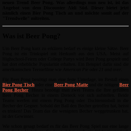
neuen Trend Beer Pong. Was allerdings nun neu ist, ist das
Angebot von dem Discounter Aldi Süd. Dieser bietet jetzt
nämlich einen Bier Pong Tisch an und möchte somit auf der
"Trendwelle" mitreiten.
Was ist Beer Pong?
Um Beer Pong kurz zu erklären bedarf es einige kleine Sätze. Beer
Pong ist ein Trinkspiel mit Herkunft aus den USA. Meist auf
Highschool-Feiern oder College Partys wird Beer Pong gespielt und
hat dort erhebliche Popularität erhalten. Ein Beispiel dafür sind die
amerikanischen Teeniefilme wie
American Pie
oder
21 and over
.
Für Beer Pong benötigt man eine feste Unterlage, im Bestall einen
Bier Pong Tisch
oder eine
Beer Pong Matte
und die nötigen
Beer
Pong Becher
. Hinzu benötigt man zwei Teams die Ihre gefüllten
Beer Pong Becher in einem Dreieck vor sich aufstellen. Beide
Teams werfen mit einem Ping Pong oder Tischtennisball in die
Becher der Gegner. Sobald der Ball den Becher getroffen hat, heisst
es trinken! Das Team das die wenigsten Becher weggetrunken hat,
ist der Gewinner.
Wie schon gesagt bedarf es für das Beer Pong Spiel nur eine lange